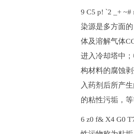
9 C5 p! `2
染源是多方面的
体及溶解气体C
进入冷却塔中；
构材料的腐蚀剥
入药剂后所产生
的粘性污垢，等
6 z0 f& X4
性污物称为粘垢