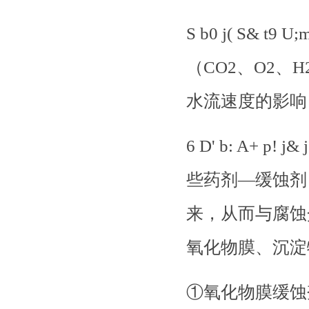
S b0 j( S&
（CO2、O2、
水流速度的影响
6 D' b: A+
些药剂―缓蚀剂
来，从而与腐蚀
氧化物膜、沉淀物膜和
①氧化物膜缓蚀