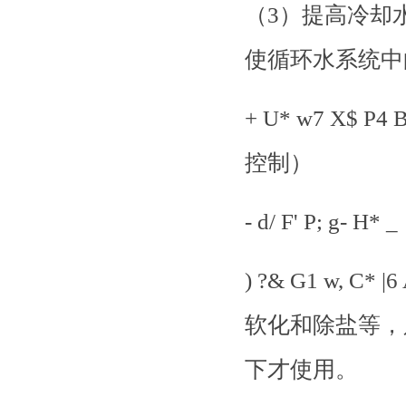
（
3）提高冷却
使循环水系统中
+ U* w7 X$
控制）
- d/ F' P;
) ?& G1 w,
软化和除盐等，
下才使用。