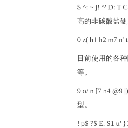
$ ^: ~ j! 
高的非碳酸盐硬
0 z( h1 h2 m7
目前使用的各种
等。
9 o/ n [7 n
型。
! p$ ?$ E. 