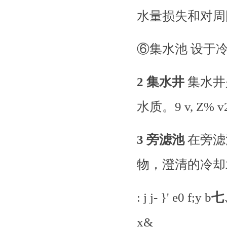
水量损失和对周围环境的
⑥集水池 设于
2 集水井
集水井
水质。
9 v, Z% v
3 旁滤池
在旁滤
物，澄清的冷却
: j j- }' e0 f;y b
七
x&