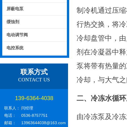
屏蔽电泵
制冷机通过压缩
缓蚀剂
行热交换，将冷
电动调节阀
冷却盘管中，由
电控系统
剂在冷凝器中释
泵将带有热量的
联系方式
冷却，与大气之
CONTACT US
二、冷冻水循环
139-6364-4038
联系人：
闫经理
由冷冻泵及冷冻
电话：
0536-8757751
邮箱：
13963644038@163.com