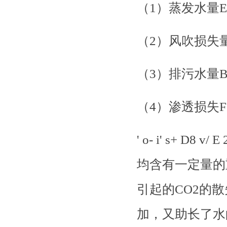
（
1）蒸发水量
（
2）风吹损失
（
3）排污水量
（
4）渗透损失
' o- i' s+ 
均含有一定量的
引起的CO2的散
加，又助长了水