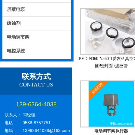
屏蔽电泵
缓蚀剂
电动调节阀
电控系统
PVD-N360 N360-1爱发科真空
箍/密封圈 /波纹管
联系方式
CONTACT US
139-6364-4038
联系人：
闫经理
电话：
0536-8757751
邮箱：
13963644038@163.com
电动调节阀执行器